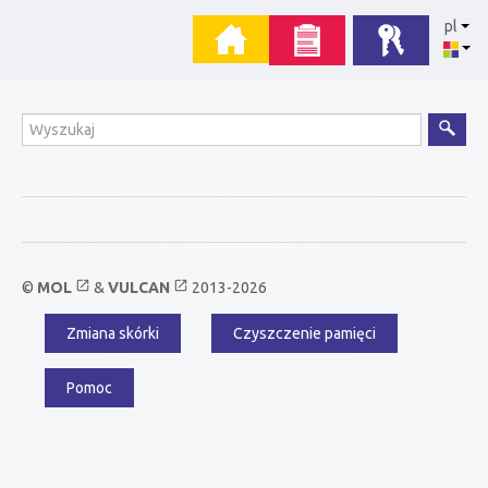
Przejdź
Menu
pl
do
zawartości
główne
Wyszukiwanie
open_in_new
open_in_new
©
MOL
&
VULCAN
2013-2026
Zmiana skórki
Czyszczenie pamięci
Menu
dodatkowe
Pomoc